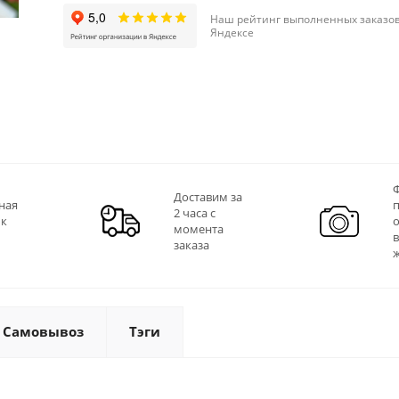
Наш рейтинг выполненных заказов
Яндексе
Ф
Доставим за
ная
2 часа с
 к
момента
заказа
Самовывоз
Тэги