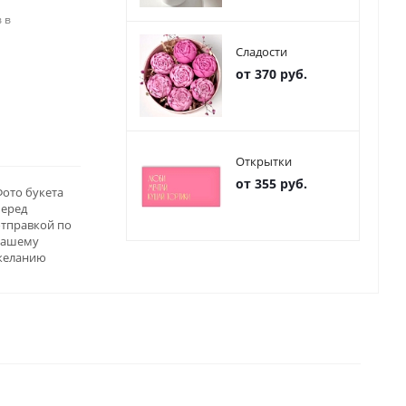
 в
Сладости
от 370 руб.
Открытки
от 355 руб.
ото букета
перед
отправкой по
вашему
желанию