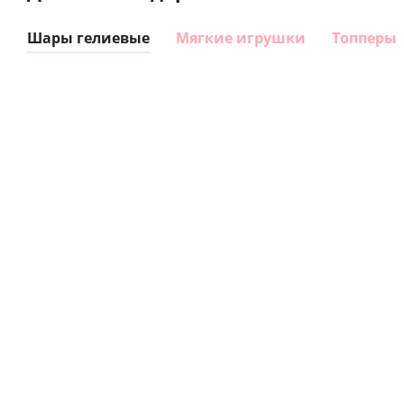
Шары гелиевые
Мягкие игрушки
Топперы
Шар
Шар
гелиевый
гелиевый
цифра 8
цифра 1
Сердце розовое
(40х102
(40х102
фольгированный
см)
см)
шар с гелием (45
см)
1 330
1 330
руб.
руб.
895
руб.