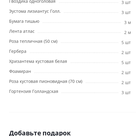
Гвоздика одноголовая
3 шт
Эустома лизиантус Голл.
3 шт
Бумага тишью
3 м
Лента атлас
2 м
Роза тепличная (50 см)
5 шт
Гербера
2 шт
Хризантема кустовая белая
5 шт
Фоамиран
2 шт
Роза кустовая пионовидная (70 см)
2 шт
Гортензия Голландская
3 шт
Добавьте подарок