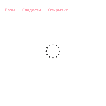
Вазы
Сладости
Открытки
Шар круг
Шар
Шар круг
Шар круг
Самая
гелиевый
С днем
С Днем
самая
цифра 4
рождения
Рождения
(40х102
"зайка"
(45 см)
см)
900
900
900
1 330
руб.
руб.
руб.
руб.