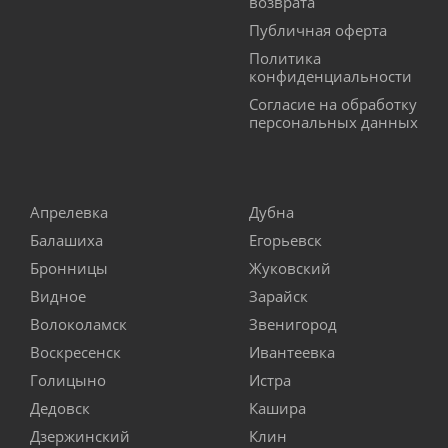
возврата
Публичная оферта
Политика
конфиденциальности
Согласие на обработку
персональных данных
Апрелевка
Дубна
Балашиха
Егорьевск
Бронницы
Жуковский
Видное
Зарайск
Волоколамск
Звенигород
Воскресенск
Ивантеевка
Голицыно
Истра
Дедовск
Кашира
Дзержинский
Клин