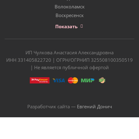
Волоколамск
Воскресенск
Показать
ИП Чулкова Анастасия Александровна
ИНН 331405822720 | ОГРН/ОГРНИП 325508100350519
| Не является публичной офертой
Разработчик сайта —
Евгений Донич