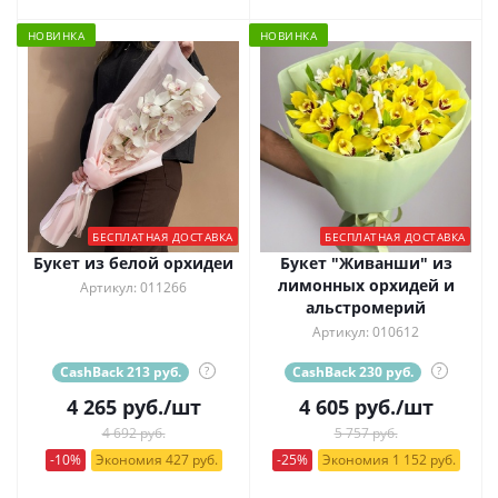
НОВИНКА
НОВИНКА
БЕСПЛАТНАЯ ДОСТАВКА
БЕСПЛАТНАЯ ДОСТАВКА
Букет из белой орхидеи
Букет "Живанши" из
лимонных орхидей и
Артикул: 011266
альстромерий
Артикул: 010612
CashBack 213 руб.
?
CashBack 230 руб.
?
4 265
руб.
/шт
4 605
руб.
/шт
4 692 руб.
5 757 руб.
-10%
Экономия 427 руб.
-25%
Экономия 1 152 руб.