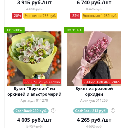
3 915
руб.
/шт
6 740
руб.
/шт
4 698 руб.
8 425 руб.
-20%
Экономия 783 руб.
-25%
Экономия 1 685 руб.
НОВИНКА
НОВИНКА
БЕСПЛАТНАЯ ДОСТАВКА
БЕСПЛАТНАЯ ДОСТАВКА
Букет "Бруклин" из
Букет из розовой
орхидей и альстромерий
орхидеи
Артикул: 011270
Артикул: 011269
CashBack 230 руб.
?
CashBack 213 руб.
?
4 605
руб.
/шт
4 265
руб.
/шт
5 757 руб.
4 692 руб.