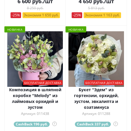
6 600
руб.
/шт
4 650
руб.
/шт
8 250 руб.
5 813 руб.
-25%
Экономия 1 650 руб.
-25%
Экономия 1 163 руб.
НОВИНКА
НОВИНКА
БЕСПЛАТНАЯ ДОСТАВКА
БЕСПЛАТНАЯ ДОСТАВКА
Композиция в шляпной
Букет "Эдем" из
коробке "Melody" из
гортензии, орхидей,
лаймовых орхидей и
эустом, эвкалипта и
эустом
озатамнуса
Артикул: 011438
Артикул: 011288
CashBack 196 руб.
?
CashBack 337 руб.
?