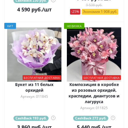
CashBack 230 руб.
?
9 538 руб.
4 590
руб.
/шт
-25%
Экономия 1 908 руб.
ХИТ
НОВИНКА
БЕСПЛАТНАЯ ДОСТАВКА
БЕСПЛАТНАЯ ДОСТАВКА
Букет из 11 белых
Композиция в коробке
орхидей
из розовых орхидей,
краспедии, диантусов и
Артикул: 011845
лагуруса
Артикул: 011825
CashBack 193 руб.
?
CashBack 272 руб.
?
3 860
руб.
/шт
5 440
руб.
/шт