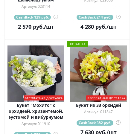
Артикул: 023009
Артикул: 023114
CashBack 129 руб.
?
CashBack 214 руб.
?
2 570
руб.
/шт
4 280
руб.
/шт
НОВИНКА
БЕСПЛАТНАЯ ДОСТАВКА
БЕСПЛАТНАЯ ДОСТАВКА
Букет "Мохито" с
Букет из 33 орхидей
орхидеей, хризантемой,
Артикул: 011847
эустомой и вибурнумом
CashBack 382 руб.
?
Артикул: 011910
7 630
руб.
/шт