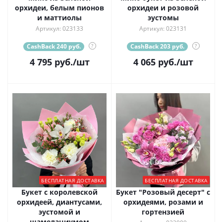
орхидеи, белым пионов
орхидеи и розовой
и маттиолы
эустомы
Артикул: 023133
Артикул: 023131
CashBack 240 руб.
?
CashBack 203 руб.
?
4 795
руб.
/шт
4 065
руб.
/шт
БЕСПЛАТНАЯ ДОСТАВКА
БЕСПЛАТНАЯ ДОСТАВКА
Букет с королевской
Букет "Розовый десерт" с
орхидеей, диантусами,
орхидеями, розами и
эустомой и
гортензией
шамелациумом