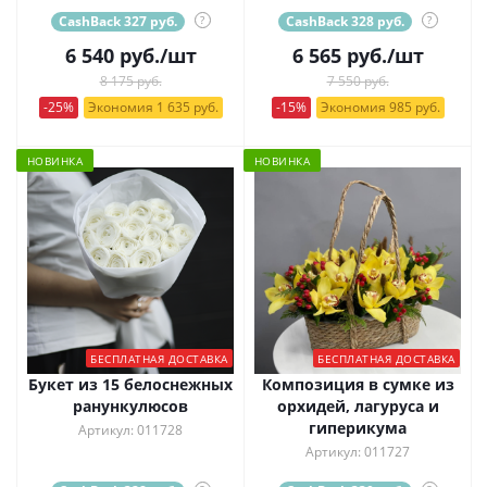
CashBack 327 руб.
?
CashBack 328 руб.
?
6 540
руб.
/шт
6 565
руб.
/шт
8 175 руб.
7 550 руб.
-25%
Экономия 1 635 руб.
-15%
Экономия 985 руб.
НОВИНКА
НОВИНКА
БЕСПЛАТНАЯ ДОСТАВКА
БЕСПЛАТНАЯ ДОСТАВКА
Букет из 15 белоснежных
Композиция в сумке из
ранункулюсов
орхидей, лагуруса и
гиперикума
Артикул: 011728
Артикул: 011727