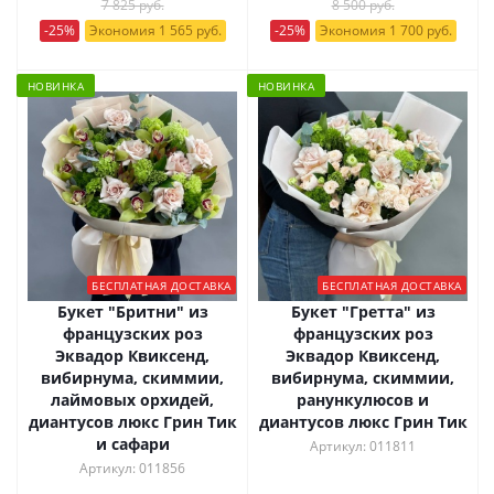
7 825 руб.
8 500 руб.
-25%
Экономия 1 565 руб.
-25%
Экономия 1 700 руб.
НОВИНКА
НОВИНКА
БЕСПЛАТНАЯ ДОСТАВКА
БЕСПЛАТНАЯ ДОСТАВКА
Букет "Бритни" из
Букет "Гретта" из
французских роз
французских роз
Эквадор Квиксенд,
Эквадор Квиксенд,
вибирнума, скиммии,
вибирнума, скиммии,
лаймовых орхидей,
ранункулюсов и
диантусов люкс Грин Тик
диантусов люкс Грин Тик
и сафари
Артикул: 011811
Артикул: 011856