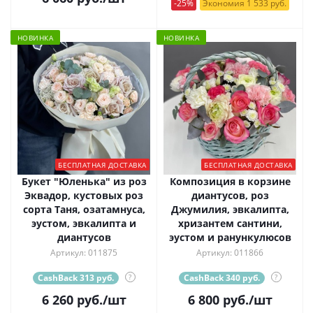
-25%
Экономия 1 533 руб.
НОВИНКА
НОВИНКА
БЕСПЛАТНАЯ ДОСТАВКА
БЕСПЛАТНАЯ ДОСТАВКА
Букет "Юленька" из роз
Композиция в корзине
Эквадор, кустовых роз
диантусов, роз
сорта Таня, озатамнуса,
Джумилия, эвкалипта,
эустом, эвкалипта и
хризантем сантини,
диантусов
эустом и ранункулюсов
Артикул: 011875
Артикул: 011866
CashBack 313 руб.
?
CashBack 340 руб.
?
6 260
руб.
/шт
6 800
руб.
/шт