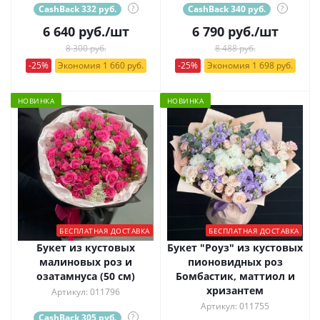
CashBack 332 руб.
?
CashBack 340 руб.
?
6 640
руб.
/шт
6 790
руб.
/шт
8 300 руб.
8 488 руб.
-25%
Экономия 1 660 руб.
-25%
Экономия 1 698 руб.
НОВИНКА
НОВИНКА
БЕСПЛАТНАЯ ДОСТАВКА
БЕСПЛАТНАЯ ДОСТАВКА
Букет из кустовых
Букет "Роуз" из кустовых
малиновых роз и
пионовидных роз
озатамнуса (50 см)
Бомбастик, маттиол и
хризантем
Артикул: 011796
Артикул: 011755
CashBack 305 руб.
?