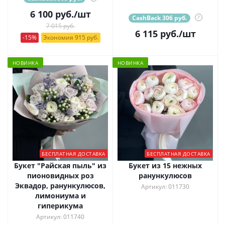
6 100
руб.
/шт
CashBack 306 руб.
?
7 015 руб.
6 115
руб.
/шт
-15%
Экономия 915 руб.
НОВИНКА
НОВИНКА
БЕСПЛАТНАЯ ДОСТАВКА
БЕСПЛАТНАЯ ДОСТАВКА
Букет "Райская пыль" из
Букет из 15 нежных
пионовидных роз
ранункулюсов
Эквадор, ранункулюсов,
Артикул: 011730
лимониума и
гиперикума
Артикул: 011740