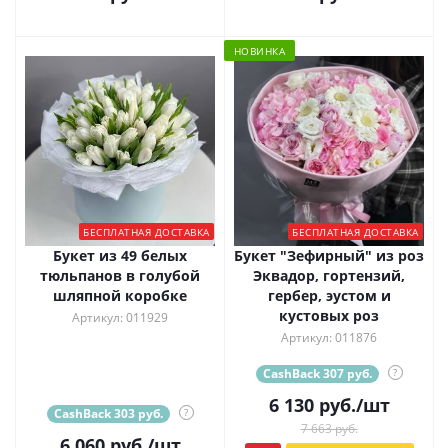
НОВИНКА
БЕСПЛАТНАЯ ДОСТАВКА
БЕСПЛАТНАЯ ДОСТАВКА
Букет из 49 белых
Букет "Зефирный" из роз
тюльпанов в голубой
Эквадор, гортензий,
шляпной коробке
гербер, эустом и
кустовых роз
Артикул: 011929
Артикул: 011876
CashBack 307 руб.
?
6 130
руб.
/шт
CashBack 303 руб.
?
7 663 руб.
6 060
руб.
/шт