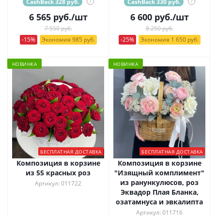
CashBack 328 руб.
?
CashBack 330 руб.
?
6 565
руб.
/шт
6 600
руб.
/шт
7 550 руб.
8 250 руб.
-15%
Экономия 985 руб.
-25%
Экономия 1 650 руб.
НОВИНКА
НОВИНКА
БЕСПЛАТНАЯ ДОСТАВКА
БЕСПЛАТНАЯ ДОСТАВКА
Композиция в корзине
Композиция в корзине
из 55 красных роз
"Изящный комплимент"
из ранункулюсов, роз
Артикул: 011722
Эквадор Плая Бланка,
озатамнуса и эвкалипта
Артикул: 011716