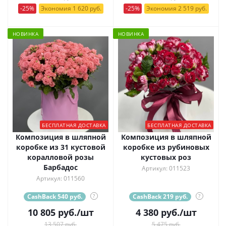
-25%
Экономия 1 620 руб.
-25%
Экономия 2 519 руб.
НОВИНКА
НОВИНКА
БЕСПЛАТНАЯ ДОСТАВКА
БЕСПЛАТНАЯ ДОСТАВКА
Композиция в шляпной
Композиция в шляпной
коробке из 31 кустовой
коробке из рубиновых
коралловой розы
кустовых роз
Барбадос
Артикул: 011523
Артикул: 011560
CashBack 540 руб.
?
CashBack 219 руб.
?
10 805
руб.
/шт
4 380
руб.
/шт
13 507 руб.
5 475 руб.