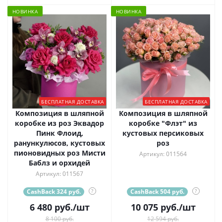
НОВИНКА
НОВИНКА
БЕСПЛАТНАЯ ДОСТАВКА
БЕСПЛАТНАЯ ДОСТАВКА
Композиция в шляпной
Композиция в шляпной
коробке из роз Эквадор
коробке "Флэт" из
Пинк Флоид,
кустовых персиковых
ранункулюсов, кустовых
роз
пионовидных роз Мисти
Артикул: 011564
Баблз и орхидей
Артикул: 011567
CashBack 324 руб.
?
CashBack 504 руб.
?
6 480
руб.
/шт
10 075
руб.
/шт
8 100 руб.
12 594 руб.