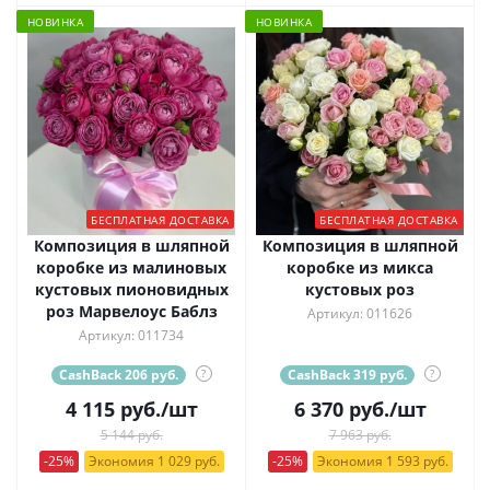
НОВИНКА
НОВИНКА
БЕСПЛАТНАЯ ДОСТАВКА
БЕСПЛАТНАЯ ДОСТАВКА
Композиция в шляпной
Композиция в шляпной
коробке из малиновых
коробке из микса
кустовых пионовидных
кустовых роз
роз Марвелоус Баблз
Артикул: 011626
Артикул: 011734
CashBack 206 руб.
?
CashBack 319 руб.
?
4 115
руб.
/шт
6 370
руб.
/шт
5 144 руб.
7 963 руб.
-25%
Экономия 1 029 руб.
-25%
Экономия 1 593 руб.