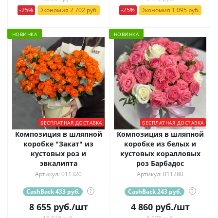
-25%
Экономия 2 702 руб.
-25%
Экономия 1 095 руб.
НОВИНКА
НОВИНКА
БЕСПЛАТНАЯ ДОСТАВКА
БЕСПЛАТНАЯ ДОСТАВКА
Композиция в шляпной
Композиция в шляпной
коробке "Закат" из
коробке из белых и
кустовых роз и
кустовых коралловых
эвкалипта
роз Барбадос
Артикул: 011320
Артикул: 011280
CashBack 433 руб.
?
CashBack 243 руб.
?
8 655
руб.
/шт
4 860
руб.
/шт