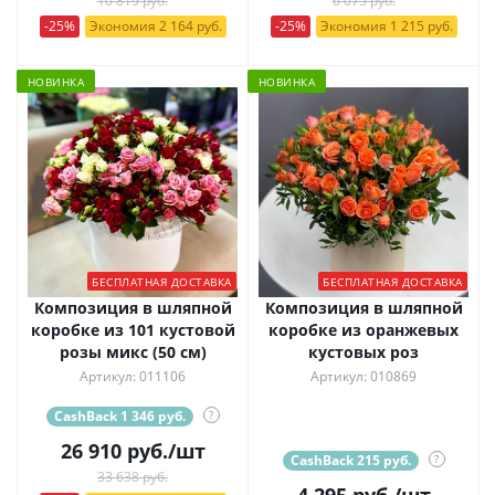
10 819 руб.
6 075 руб.
-25%
Экономия 2 164 руб.
-25%
Экономия 1 215 руб.
НОВИНКА
НОВИНКА
БЕСПЛАТНАЯ ДОСТАВКА
БЕСПЛАТНАЯ ДОСТАВКА
Композиция в шляпной
Композиция в шляпной
коробке из 101 кустовой
коробке из оранжевых
розы микс (50 см)
кустовых роз
Артикул: 011106
Артикул: 010869
CashBack 1 346 руб.
?
26 910
руб.
/шт
CashBack 215 руб.
?
33 638 руб.
4 295
руб.
/шт