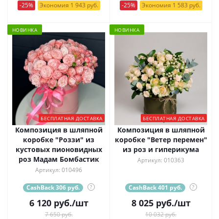
-25%
Экономия 1 943 руб.
-25%
Экономия 1 583 руб.
НОВИНКА
НОВИНКА
БЕСПЛАТНАЯ ДОСТАВКА
БЕСПЛАТНАЯ ДОСТАВКА
Композиция в шляпной
Композиция в шляпной
коробке "Роззи" из
коробке "Ветер перемен"
кустовых пионовидных
из роз и гиперикума
роз Мадам Бомбастик
Артикул: 010363
Артикул: 010496
CashBack 306 руб.
?
CashBack 401 руб.
?
6 120
руб.
/шт
8 025
руб.
/шт
7 650 руб.
10 032 руб.