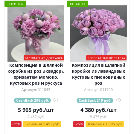
НОВИНКА
НОВИНКА
БЕСПЛАТНАЯ ДОСТАВКА
БЕСПЛАТНАЯ ДОСТАВКА
Композиция в шляпной
Композиция в шляпной
коробке из роз Эквадор\.
коробке из лавандовых
хризантем Момоко,
кустовых пионовидных
кустовых роз и рускуса
роз
Артикул: 011843
Артикул: 011790
CashBack 298 руб.
?
CashBack 219 руб.
?
5 965
руб.
/шт
4 380
руб.
/шт
7 457 руб.
5 475 руб.
-25%
Экономия 1 492 руб.
-25%
Экономия 1 095 руб.