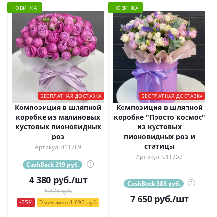
НОВИНКА
НОВИНКА
БЕСПЛАТНАЯ ДОСТАВКА
БЕСПЛАТНАЯ ДОСТАВКА
Композиция в шляпной
Композиция в шляпной
коробке из малиновых
коробке "Просто космос"
кустовых пионовидных
из кустовых
роз
пионовидных роз и
статицы
Артикул: 011789
Артикул: 011757
CashBack 219 руб.
?
4 380
руб.
/шт
CashBack 383 руб.
?
5 475 руб.
7 650
руб.
/шт
-25%
Экономия 1 095 руб.