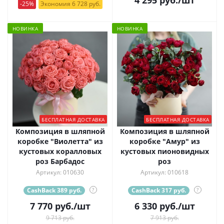
-25%
Экономия 6 728 руб.
НОВИНКА
НОВИНКА
БЕСПЛАТНАЯ ДОСТАВКА
БЕСПЛАТНАЯ ДОСТАВКА
Композиция в шляпной
Композиция в шляпной
коробке "Виолетта" из
коробке "Амур" из
кустовых коралловых
кустовых пионовидных
роз Барбадос
роз
Артикул: 010630
Артикул: 010618
CashBack 389 руб.
?
CashBack 317 руб.
?
7 770
руб.
/шт
6 330
руб.
/шт
9 713 руб.
7 913 руб.