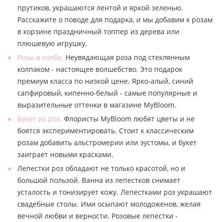
прутиков, украшаются лентой и яркой зеленью.
Расскажите о поводе для подарка, и мы добавим к розам
в корзине праздничный топпер из дерева или
плюшевую игрушку.
Розы в колбе.
Неувядающая роза под стеклянным
колпаком - настоящее волшебство. Это подарок
премиум класса по низкой цене. Ярко-алый, синий
сапфировый, кипенно-белый - самые популярные и
выразительные оттенки в магазине MyBloom.
Букет из роз.
Флористы MyBloom любят цветы и не
боятся экспериментировать. Стоит к классическим
розам добавить альстромерии или эустомы, и букет
заиграет новыми красками.
Лепестки роз обладают не только красотой, но и
большой пользой. Ванна из лепестков снимает
усталость и тонизирует кожу. Лепестками роз украшают
свадебные столы. Ими осыпают молодоженов, желая
вечной любви и верности. Розовые лепестки -