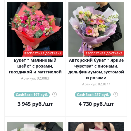
БЕСПЛАТНАЯ ДОСТАВКА
БЕСПЛАТНАЯ ДОСТАВКА
Букет " Малиновый
Авторский букет " Яркие
шейк" с розами,
чувства" с пионами,
гвоздикой и маттиолой
дельфиниумом,эустомой
и розами
Артикул: 023083
Артикул: 023077
CashBack 197 руб.
?
CashBack 237 руб.
?
3 945
руб.
/шт
4 730
руб.
/шт