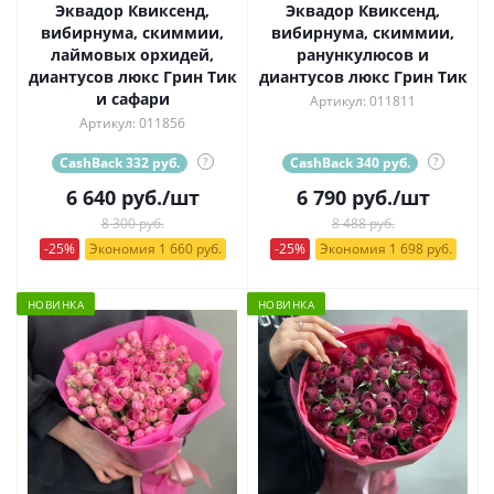
Эквадор Квиксенд,
Эквадор Квиксенд,
вибирнума, скиммии,
вибирнума, скиммии,
лаймовых орхидей,
ранункулюсов и
диантусов люкс Грин Тик
диантусов люкс Грин Тик
и сафари
Артикул: 011811
Артикул: 011856
CashBack 332 руб.
?
CashBack 340 руб.
?
6 640
руб.
/шт
6 790
руб.
/шт
8 300 руб.
8 488 руб.
-25%
Экономия 1 660 руб.
-25%
Экономия 1 698 руб.
НОВИНКА
НОВИНКА