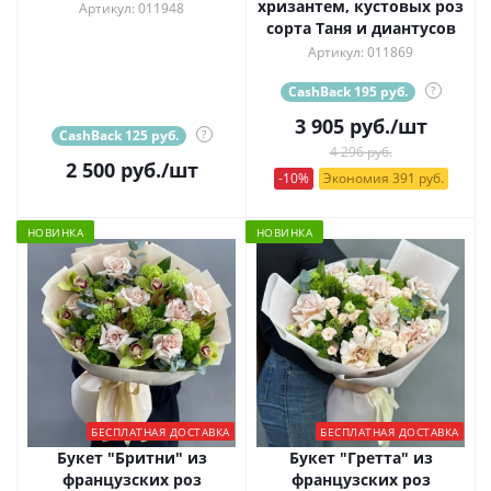
хризантем, кустовых роз
Артикул: 011948
сорта Таня и диантусов
Артикул: 011869
CashBack 195 руб.
?
3 905
руб.
/шт
CashBack 125 руб.
?
4 296 руб.
2 500
руб.
/шт
-10%
Экономия 391 руб.
НОВИНКА
НОВИНКА
БЕСПЛАТНАЯ ДОСТАВКА
БЕСПЛАТНАЯ ДОСТАВКА
Букет "Бритни" из
Букет "Гретта" из
французских роз
французских роз