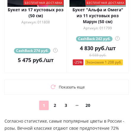
БЕСПЛАТНАЯ ДОСТАВКА
БЕСПЛАТНАЯ ДОСТАВКА
Букет из 17 кустовых роз
Букет "Альфа и Омега"
(50 см)
из 11 кустовых роз
Марун (50 см)
Артикул: 011808
Артикул: 011799
CashBack 242 руб.
?
4 830
руб.
/шт
CashBack 274 руб.
?
6 038 руб.
5 475
руб.
/шт
-25%
Экономия 1 208 руб.
Показать еще
1
2
3
20
Согласно статистике, самые популярные цветы в России -
розы. Вечной классике отдают свое предпочтение 72%