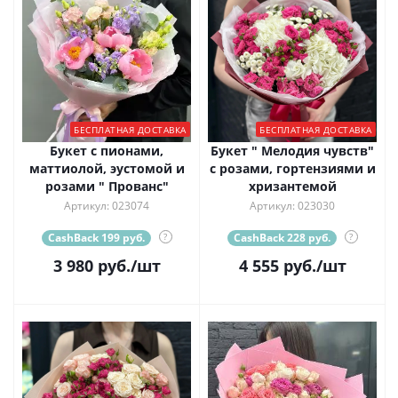
БЕСПЛАТНАЯ ДОСТАВКА
БЕСПЛАТНАЯ ДОСТАВКА
Букет с пионами,
Букет " Мелодия чувств"
маттиолой, эустомой и
с розами, гортензиями и
розами " Прованс"
хризантемой
Артикул: 023074
Артикул: 023030
CashBack 199 руб.
?
CashBack 228 руб.
?
3 980
руб.
/шт
4 555
руб.
/шт