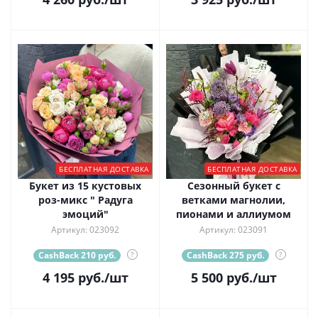
БЕСПЛАТНАЯ ДОСТАВКА
БЕСПЛАТНАЯ ДОСТАВКА
Букет из 15 кустовых
Сезонный букет с
роз-микс " Радуга
ветками магнолии,
эмоций"
пионами и аллиумом
Артикул: 023092
Артикул: 023091
CashBack 210 руб.
?
CashBack 275 руб.
?
4 195
руб.
/шт
5 500
руб.
/шт