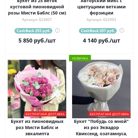
Букет из 25 веток
Авторский микс с
кустовой пионовидной
цветущими ветками
розы Мисти Баблс (50 см)
форзиции
Артикул: 023007
Артикул: 022993
CashBack 293 руб.
?
CashBack 207 руб.
?
5 850
руб.
/шт
4 140
руб.
/шт
НОВИНКА
БЕСПЛАТНАЯ ДОСТАВКА
БЕСПЛАТНАЯ ДОСТАВКА
Букет из пионовидных
Букет "Побудь со мной"
роз Мисти Баблс и
из роз Эквадор
эвкалипта
Квиксенд, озатамнуса,