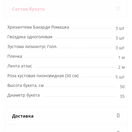
Состав букета
Хризантема Бакарди Ромашка
3 шт
Гвоздика одноголовая
3 шт
Эустома лизиантус Голл.
3 шт
Пленка
1 м
Лента атлас
2 м
Роза кустовая пионовидная (50 см)
5 шт
Высота букета, см
50
Диаметр букета
35
Доставка