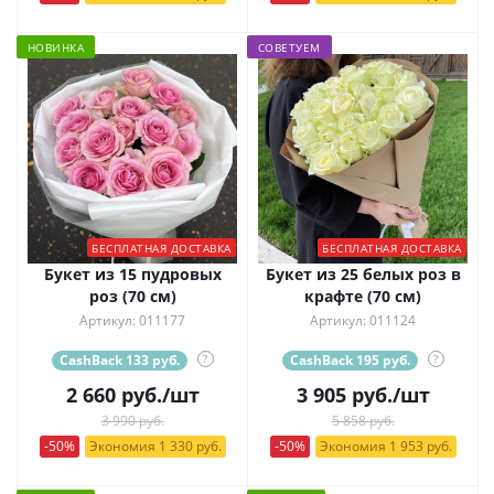
НОВИНКА
СОВЕТУЕМ
БЕСПЛАТНАЯ ДОСТАВКА
БЕСПЛАТНАЯ ДОСТАВКА
Букет из 15 пудровых
Букет из 25 белых роз в
роз (70 см)
крафте (70 см)
Артикул: 011177
Артикул: 011124
CashBack 133 руб.
?
CashBack 195 руб.
?
2 660
руб.
/шт
3 905
руб.
/шт
3 990 руб.
5 858 руб.
-50%
Экономия 1 330 руб.
-50%
Экономия 1 953 руб.