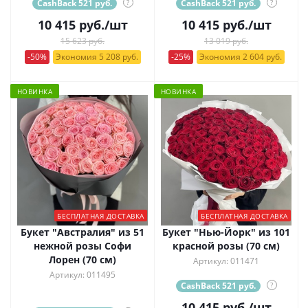
CashBack 521 руб.
?
CashBack 521 руб.
?
10 415
руб.
/шт
10 415
руб.
/шт
15 623 руб.
13 019 руб.
-50%
Экономия 5 208 руб.
-25%
Экономия 2 604 руб.
НОВИНКА
НОВИНКА
БЕСПЛАТНАЯ ДОСТАВКА
БЕСПЛАТНАЯ ДОСТАВКА
Букет "Австралия" из 51
Букет "Нью-Йорк" из 101
нежной розы Софи
красной розы (70 см)
Лорен (70 см)
Артикул: 011471
Артикул: 011495
CashBack 521 руб.
?
10 415
руб.
/шт