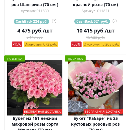
роз Шангрила (70 см )
красной розы (70 см)
Артикул: 011830
Артикул: 011821
CashBack 224 руб.
?
CashBack 521 руб.
?
4 475
руб.
/шт
10 415
руб.
/шт
5 147 руб.
15 623 руб.
-15%
Экономия 672 руб.
-50%
Экономия 5 208 руб.
НОВИНКА
НОВИНКА
БЕСПЛАТНАЯ ДОСТАВКА
БЕСПЛАТНАЯ ДОСТАВКА
Букет из 151 нежной
Букет "Кабаре" из 25
махровой розы сорта
кустовых розовых роз
Мандала (70 см)
(70 см)