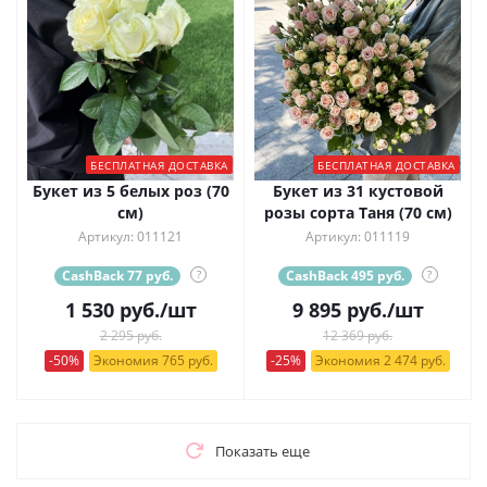
БЕСПЛАТНАЯ ДОСТАВКА
БЕСПЛАТНАЯ ДОСТАВКА
Букет из 5 белых роз (70
Букет из 31 кустовой
см)
розы сорта Таня (70 см)
Артикул: 011121
Артикул: 011119
CashBack 77 руб.
?
CashBack 495 руб.
?
1 530
руб.
/шт
9 895
руб.
/шт
2 295 руб.
12 369 руб.
-50%
Экономия 765 руб.
-25%
Экономия 2 474 руб.
Показать еще