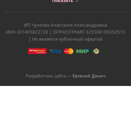
Показать
ИП Чулкова Анастасия Александровна
ИНН 331405822720 | ОГРН/ОГРНИП 325508100350519
| Не является публичной офертой
Разработчик сайта —
Евгений Донич