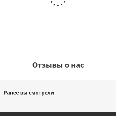
Сердце розовое
(40х102
(40х102
фольгированный
см)
см)
шар с гелием (45
см)
1 330
1 330
руб.
895
руб.
руб.
Отзывы о нас
Ранее вы смотрели