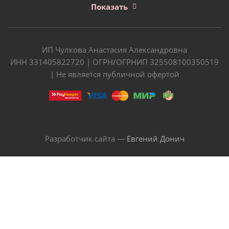
Показать
ИП Чулкова Анастасия Александровна
ИНН 331405822720 | ОГРН/ОГРНИП 325508100350519
| Не является публичной офертой
Разработчик сайта —
Евгений Донич