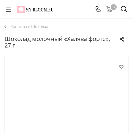
0
Конфеты и Шоколад
Шоколад молочный «Халява форте»,
27 г