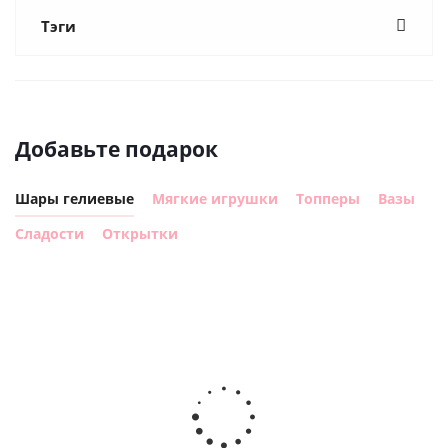
Тэги
Добавьте подарок
Шары гелиевые
Мягкие игрушки
Топперы
Вазы
Сладости
Открытки
Шар с
Шар круг,
днем
счастливого
рождения,
Сердце розовое
дня
с