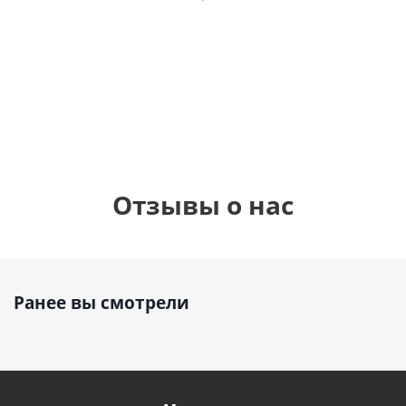
фольгированный
рождения
бабочками
шар с гелием (45
(45см)
см)
900
руб.
900
руб.
895
руб.
Отзывы о нас
Ранее вы смотрели