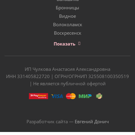
Бронницы
Видное
Волоколамск
Воскресенск
Показать
ИП Чулкова Анастасия Александровна
ИНН 331405822720 | ОГРН/ОГРНИП 325508100350519
| Не является публичной офертой
Разработчик сайта —
Евгений Донич