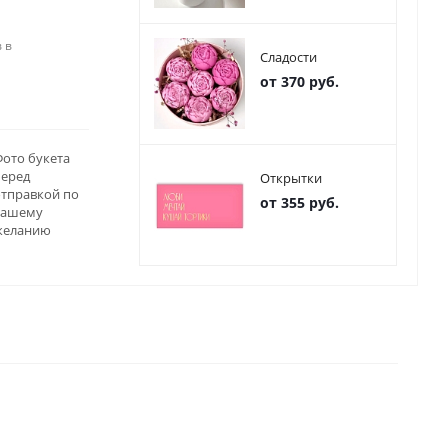
 в
Сладости
от 370 руб.
ото букета
перед
Открытки
отправкой по
от 355 руб.
вашему
желанию