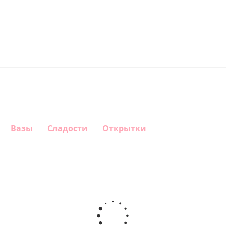
Вазы
Сладости
Открытки
Шар
Шар
Шар
Шар
гелиевый
гелиевый
гелиевый
Звезда - С
цифра 4
цифра 3
цифра 1
днем