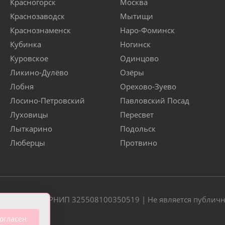
Красногорск
Москва
Краснозаводск
Мытищи
Краснознаменск
Наро-Фоминск
Кубинка
Ногинск
Куровское
Одинцово
Ликино-Дулёво
Озёры
Лобня
Орехово-Зуево
Лосино-Петровский
Павловский Посад
Луховицы
Пересвет
Лыткарино
Подольск
Люберцы
Протвино
20 | ОГРН/ОГРНИП 325508100350519 | Не является публич
огласен