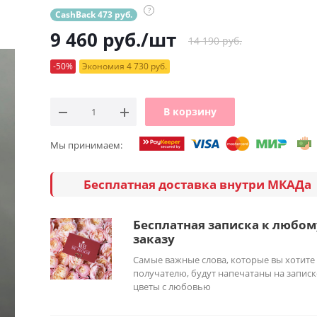
?
CashBack 473 руб.
9 460
руб.
/шт
14 190 руб.
-50%
Экономия 4 730 руб.
В корзину
Мы принимаем:
Бесплатная доставка внутри МКАДа
Бесплатная записка к любом
заказу
Самые важные слова, которые вы хотите
получателю, будут напечатаны на записк
цветы с любовью