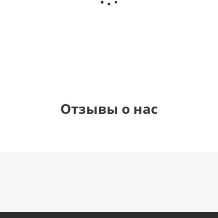
(40х102
(40х102
(40х102
рождения
см)
см)
см)
(45 см)
1 330
1 330
1 330
895
руб.
руб.
руб.
руб.
Отзывы о нас