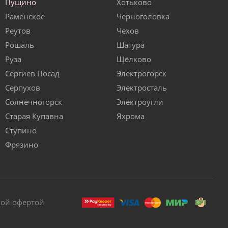
Пущино
Хотьково
Раменское
Черноголовка
Реутов
Чехов
Рошаль
Шатура
Руза
Щёлково
Сергиев Посад
Электрогорск
Серпухов
Электросталь
Солнечногорск
Электроугли
Старая Купавна
Яхрома
Ступино
Фрязино
ной офертой