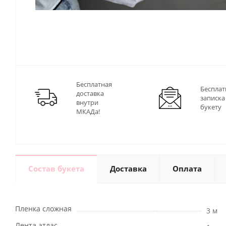
Бесплатная
Бесплат
доставка
записка
внутри
букету
МКАДа!
Состав букета
Доставка
Оплата
Пленка сложная
3 м
Лента атлас