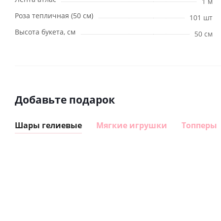
1 м
Роза тепличная (50 см)
101 шт
Высота букета, см
50 см
Добавьте подарок
Шары гелиевые
Мягкие игрушки
Топперы
Шар
Шар
сердце I
гелиевый
love you
цифра 8