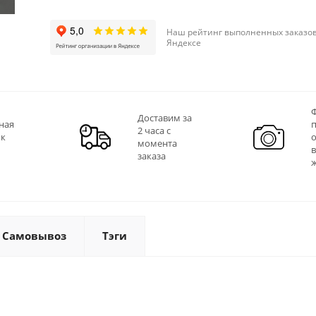
Наш рейтинг выполненных заказов
Яндексе
Ф
Доставим за
ная
2 часа с
 к
момента
заказа
Самовывоз
Тэги