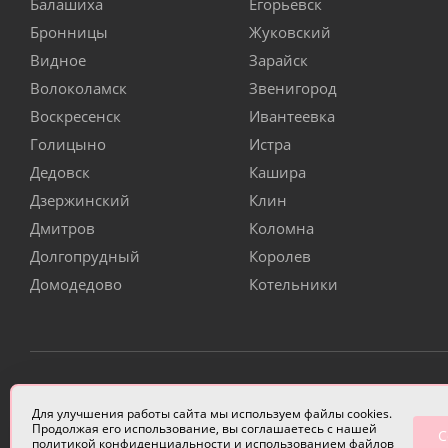
Балашиха
Егорьевск
Бронницы
Жуковский
Видное
Зарайск
Волоколамск
Звенигород
Воскресенск
Ивантеевка
Голицыно
Истра
Дедовск
Кашира
Дзержинский
Клин
Дмитров
Коломна
Долгопрудный
Королев
Домодедово
Котельники
ИП Чулкова Анастасия Александровна ИНН 3314058227
Для улучшения работы сайта мы используем файлы cookies.
Продолжая его использование, вы соглашаетесь с нашей
С
политикой конфиденциальности
и использованием файлов