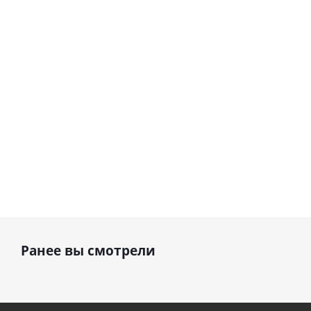
Сердце розовое
(45 см)
(40х102
фольгированный
см)
шар с гелием (45
см)
1 330
895
руб.
895
руб.
руб.
Ранее вы смотрели