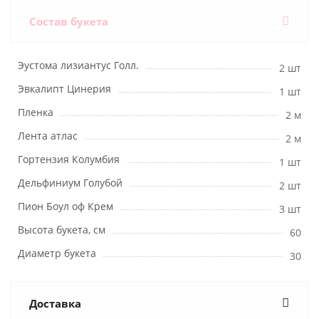
Состав букета
Эустома лизиантус Голл.
2 шт
Эвкалипт Цинерия
1 шт
Пленка
2 м
Лента атлас
2 м
Гортензия Колумбия
1 шт
Дельфиниум Голубой
2 шт
Пион Боул оф Крем
3 шт
Высота букета, см
60
Диаметр букета
30
Доставка