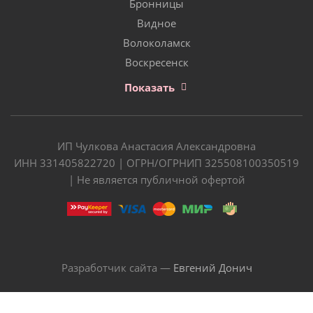
Бронницы
Видное
Волоколамск
Воскресенск
Показать
ИП Чулкова Анастасия Александровна
ИНН 331405822720 | ОГРН/ОГРНИП 325508100350519
| Не является публичной офертой
Разработчик сайта —
Евгений Донич