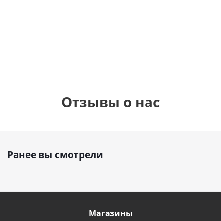
фольгированный
см)
см)
шар с гелием (45
см)
1 330
1 330
руб.
895
руб.
руб.
Отзывы о нас
Ранее вы смотрели
Магазины