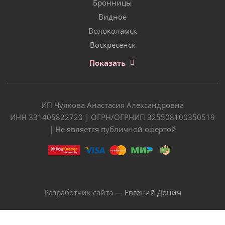
Бронницы
Видное
Волоколамск
Воскресенск
Показать
ИП Чулкова Анастасия Александровна
ИНН 331405822720 | ОГРН/ОГРНИП 325508100350519
| Не является публичной офертой
Разработчик сайта —
Евгений Донич