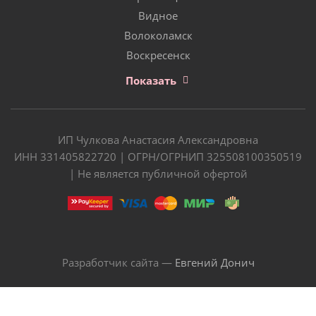
Видное
Волоколамск
Воскресенск
Показать
ИП Чулкова Анастасия Александровна
ИНН 331405822720 | ОГРН/ОГРНИП 325508100350519
| Не является публичной офертой
Разработчик сайта —
Евгений Донич