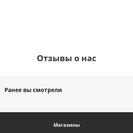
см)
1 330
895
1
руб.
895
руб.
руб.
Отзывы о нас
Ранее вы смотрели
Магазины