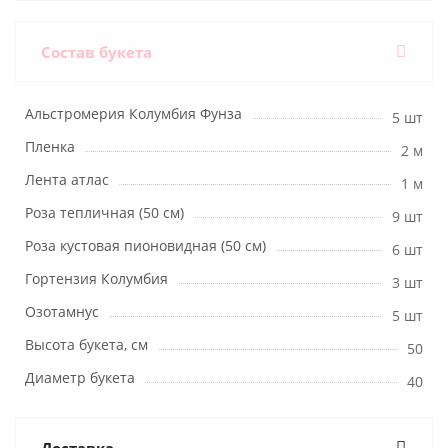
Состав букета
Альстромерия Колумбия Фунза
5 шт
Пленка
2 м
Лента атлас
1 м
Роза тепличная (50 см)
9 шт
Роза кустовая пионовидная (50 см)
6 шт
Гортензия Колумбия
3 шт
Озотамнус
5 шт
Высота букета, см
50
Диаметр букета
40
Доставка