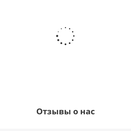
Шар с
Шар круг,
днем
счастливого
рождения,
Сердце розовое
дня
с
фольгированный
рождения
бабочками
шар с гелием (45
(45см)
см)
900
руб.
900
руб.
895
руб.
Отзывы о нас