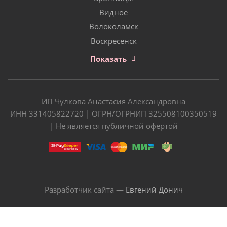
Видное
Волоколамск
Воскресенск
Показать
ИП Чулкова Анастасия Александровна
ИНН 331405822720 | ОГРН/ОГРНИП 325508100350519
| Не является публичной офертой
Разработчик сайта —
Евгений Донич