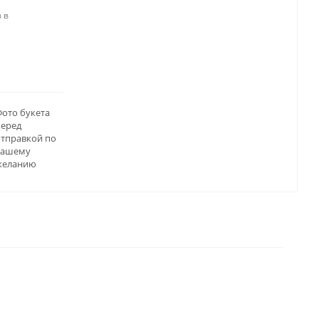
 в
ото букета
перед
отправкой по
вашему
желанию