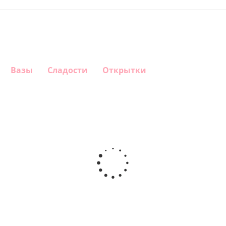
Вазы
Сладости
Открытки
Шар круг
Шар
Шар
Шар
Самая
сердце,
гелиевый
Звезда - С
самая
моя
цифра 1
днем
любовь
(40х102
рождения
см)
(45 см)
1 330
895
900
895
руб.
руб.
руб.
руб.