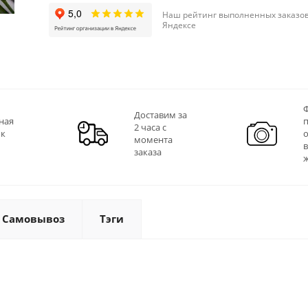
Наш рейтинг выполненных заказов
Яндексе
Ф
Доставим за
ная
2 часа с
 к
момента
заказа
Самовывоз
Тэги