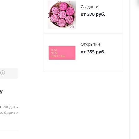
Сладости
от 370 руб.
Открытки
от 355 руб.
?
у
 передать
е. Дарите