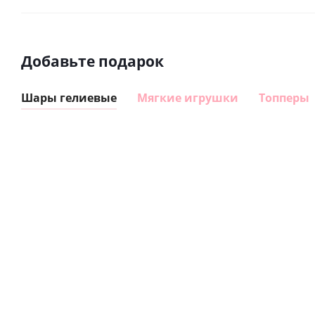
Добавьте подарок
Шары гелиевые
Мягкие игрушки
Топперы
Шар
Шар
гелиевый
гелиевый
цифра 8
цифра 4
Сердце розовое
(40х102
(40х102
фольгированный
см)
см)
шар с гелием (45
см)
1 330
1 330
руб.
895
руб.
руб.