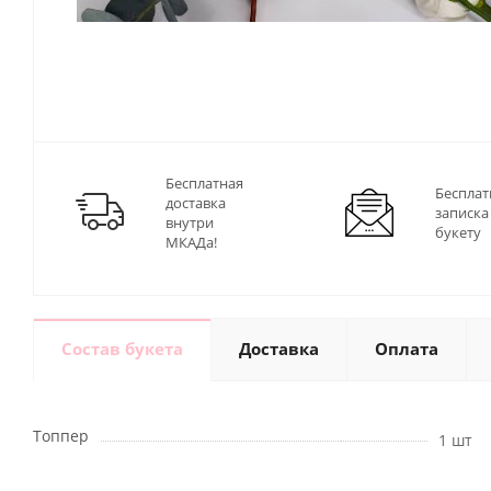
Бесплатная
Бесплат
доставка
записка
внутри
букету
МКАДа!
Состав букета
Доставка
Оплата
Топпер
1 шт