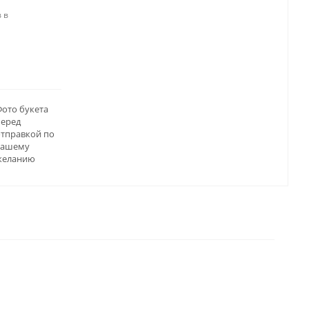
 в
ото букета
перед
отправкой по
вашему
желанию