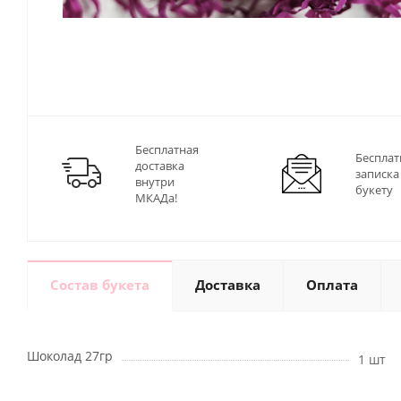
Бесплатная
Бесплат
доставка
записка
внутри
букету
МКАДа!
Состав букета
Доставка
Оплата
Шоколад 27гр
1 шт