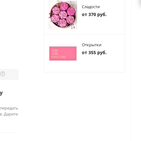
Сладости
от 370 руб.
Открытки
от 355 руб.
?
у
 передать
е. Дарите