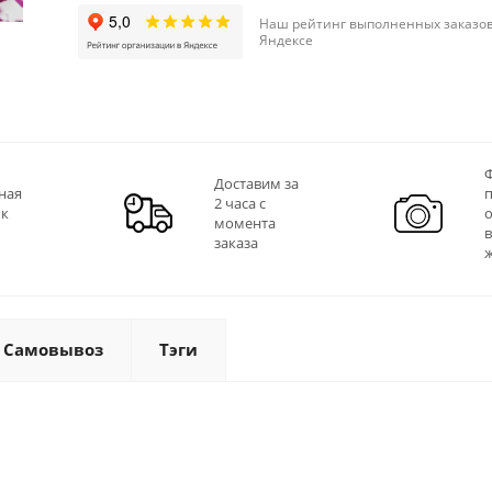
Наш рейтинг выполненных заказов
Яндексе
Ф
Доставим за
ная
2 часа с
 к
момента
заказа
Самовывоз
Тэги