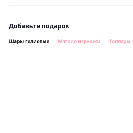
Добавьте подарок
Шары гелиевые
Мягкие игрушки
Топперы
Шар
Шар
гелиевый
гелиевый
цифра 8
цифра 4
Сердце розовое
(40х102
(40х102
фольгированный
см)
см)
шар с гелием (45
см)
1 330
1 330
руб.
895
руб.
руб.