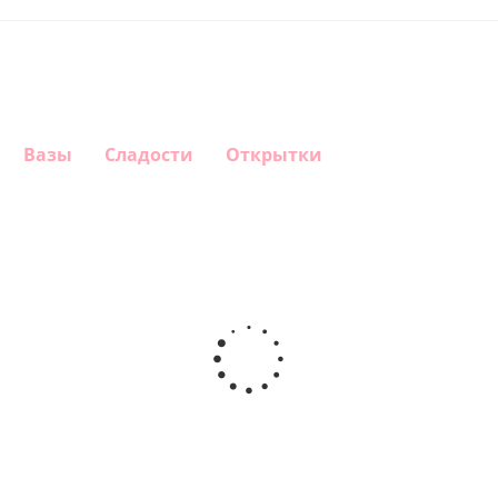
Вазы
Сладости
Открытки
Шар
Шар
Шар
Шар
сердце,
сердце I
гелиевый
Звезда - С
моя
love you
цифра 1
днем
любовь
(45 см)
(40х102
рождения
см)
(45 см)
1 330
895
895
895
руб.
руб.
руб.
руб.